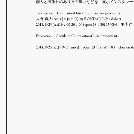
個人と出版社のあり方の違いなどを、展示インスタレー
Talk session　CirculationDistributionCurrency/contents
大野 真人(Artist) x 佐久間 磨 RONDADE (Publisher)
2018. 8/25 (sat)19：00-20：00 (open 18：30) 1500円　要予約 
Exhibition　CirculationDistributionCurrency/contents
2018. 8/25 (sat) - 9/17 (mon)　open 13：00-20：00　close on 