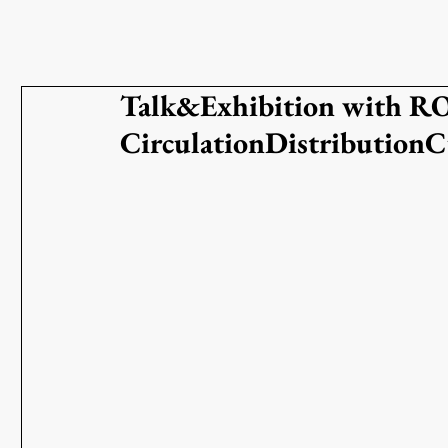
Talk&Exhibition with R
CirculationDistributionC