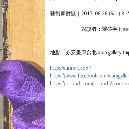
藝術家對談｜2017. 08.26 (Sat.) 3 - 5
　　　　　　對談者：羅苓寧 (
int
地點｜亦安畫廊台北 aura gallery taip
http://aura-art.com/
https://www.facebook.com/auragaller
https://artouch.com/artouch2/cont