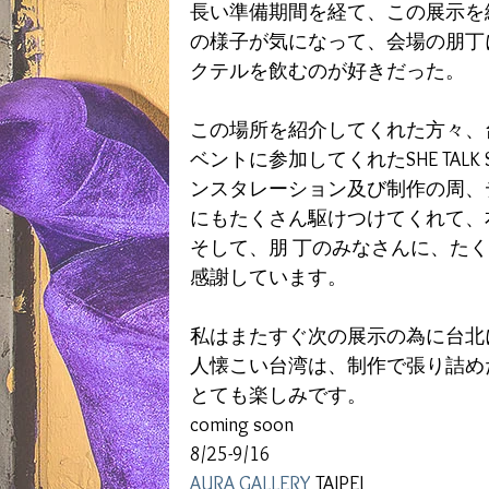
​長い準備期間を経て、この展示
の様子が気になって、会場の朋丁
クテルを飲むのが好きだった。
この場所を紹介してくれた方々、
ベントに参加してくれたSHE TALK S
ンスタレーション及び制作の周、
にもたくさん駆けつけてくれて、
そして、朋 丁のみなさんに、た
感謝しています。
私はまたすぐ次の展示の為に台北
人懐こい台湾は、制作で張り詰め
とても楽しみです。​
coming soon
8/25-9/16
AURA GALLERY 
TAIPEI