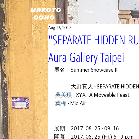
Makoto
Home
Works
Oono
Aug 16, 2017
"SEPARATE HIDDE
Aura Gallery Taipei
展名｜Summer Showcase II
　　　大野真人 - SEPARATE HIDDEN 
吳美琪
 - XYX - A Moveable Feast
葉樺
 - Mid Air
展期｜2017. 08. 25 - 09. 16
開幕｜2017. 08. 25 (Fri.) 6 - 9 p.m.